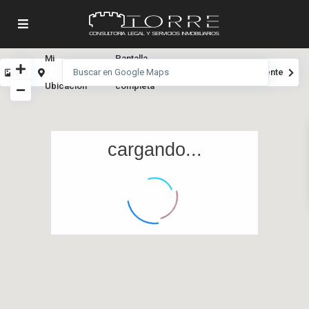
Mi
Pantalla
Ver
Anterior
Siguiente
Ubicación
completa
cargando...